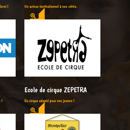
erci !
Un acteur institutionnel à nos côtés.
Ecole de cirque ZEPETRA
 !
Du cirque adapté pour nos jeunes !