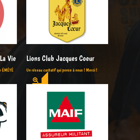
La Vie
Lions Club Jacques Coeur
ine ÉMÉYÉ
Un réseau caritatif qui pense à nous ! Merci !