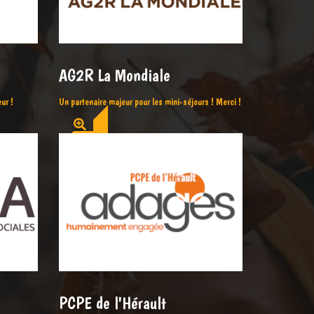
AG2R La Mondiale
ur !
Un partenaire majeur pour les mini-séjours ! Merci !
PCPE de l'Hérault