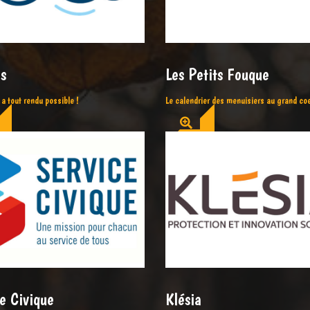
s
Les Petits Fouque
i a tout rendu possible !
Le calendrier des menuisiers au grand coe
e Civique
Klésia