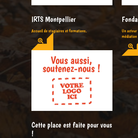
IRTS Montpellier
Fonda
Accueil de stagiaires et formations.
Un acteur 
médiation 
Cette place est faite pour vous
!